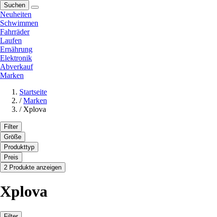
Suchen
Neuheiten
Schwimmen
Fahrräder
Laufen
Ernährung
Elektronik
Abverkauf
Marken
Startseite
/
Marken
/
Xplova
Filter
Größe
Produkttyp
Preis
2 Produkte anzeigen
Xplova
Filter