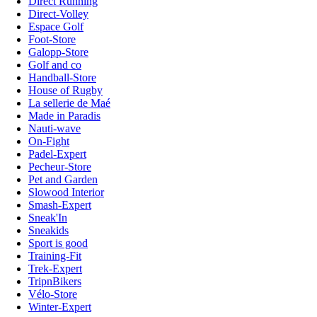
Direct Running
Direct-Volley
Espace Golf
Foot-Store
Galopp-Store
Golf and co
Handball-Store
House of Rugby
La sellerie de Maé
Made in Paradis
Nauti-wave
On-Fight
Padel-Expert
Pecheur-Store
Pet and Garden
Slowood Interior
Smash-Expert
Sneak'In
Sneakids
Sport is good
Training-Fit
Trek-Expert
TripnBikers
Vélo-Store
Winter-Expert