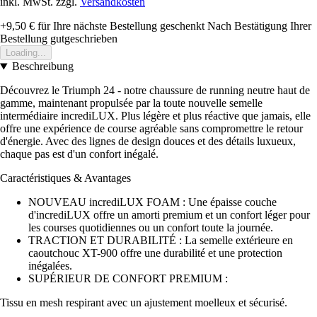
inkl. MwSt. zzgl.
Versandkosten
+9,50 €
für Ihre nächste Bestellung geschenkt
Nach Bestätigung Ihrer
Bestellung gutgeschrieben
Loading...
Beschreibung
Découvrez le Triumph 24 - notre chaussure de running neutre haut de
gamme, maintenant propulsée par la toute nouvelle semelle
intermédiaire incrediLUX. Plus légère et plus réactive que jamais, elle
offre une expérience de course agréable sans compromettre le retour
d'énergie. Avec des lignes de design douces et des détails luxueux,
chaque pas est d'un confort inégalé.
Caractéristiques & Avantages
NOUVEAU incrediLUX FOAM : Une épaisse couche
d'incrediLUX offre un amorti premium et un confort léger pour
les courses quotidiennes ou un confort toute la journée.
TRACTION ET DURABILITÉ : La semelle extérieure en
caoutchouc XT-900 offre une durabilité et une protection
inégalées.
SUPÉRIEUR DE CONFORT PREMIUM :
Tissu en mesh respirant avec un ajustement moelleux et sécurisé.