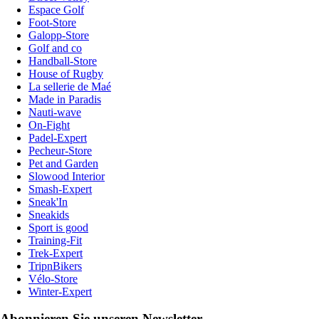
Espace Golf
Foot-Store
Galopp-Store
Golf and co
Handball-Store
House of Rugby
La sellerie de Maé
Made in Paradis
Nauti-wave
On-Fight
Padel-Expert
Pecheur-Store
Pet and Garden
Slowood Interior
Smash-Expert
Sneak'In
Sneakids
Sport is good
Training-Fit
Trek-Expert
TripnBikers
Vélo-Store
Winter-Expert
Abonnieren Sie unseren Newsletter