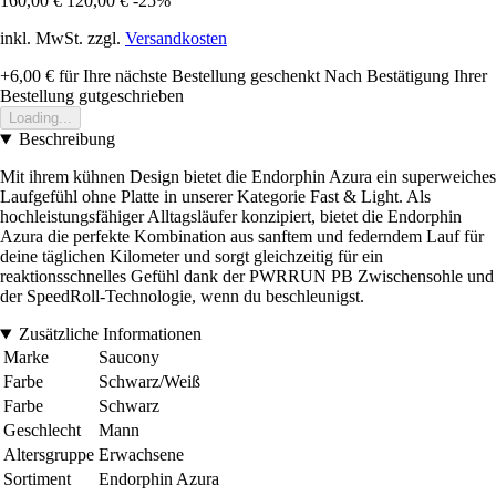
160,00 €
120,00 €
-25%
inkl. MwSt. zzgl.
Versandkosten
+6,00 €
für Ihre nächste Bestellung geschenkt
Nach Bestätigung Ihrer
Bestellung gutgeschrieben
Loading...
Beschreibung
Mit ihrem kühnen Design bietet die Endorphin Azura ein superweiches
Laufgefühl ohne Platte in unserer Kategorie Fast & Light. Als
hochleistungsfähiger Alltagsläufer konzipiert, bietet die Endorphin
Azura die perfekte Kombination aus sanftem und federndem Lauf für
deine täglichen Kilometer und sorgt gleichzeitig für ein
reaktionsschnelles Gefühl dank der PWRRUN PB Zwischensohle und
der SpeedRoll-Technologie, wenn du beschleunigst.
Zusätzliche Informationen
Marke
Saucony
Farbe
Schwarz/Weiß
Farbe
Schwarz
Geschlecht
Mann
Altersgruppe
Erwachsene
Sortiment
Endorphin Azura