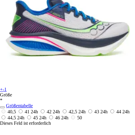
+-1
Größe
*
Größentabelle
40,5
41
24h
42
24h
42,5
24h
43
24h
44
24h
44,5
24h
45
24h
46
24h
50
Dieses Feld ist erforderlich