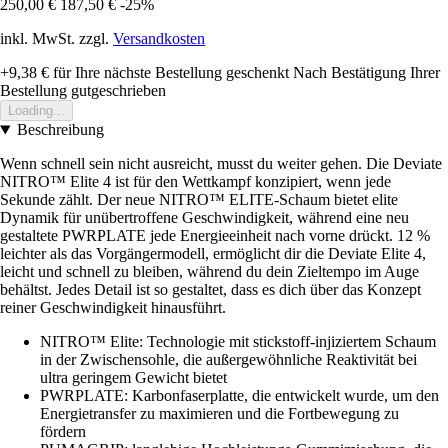
250,00 €
187,50 €
-25%
inkl. MwSt. zzgl.
Versandkosten
+9,38 €
für Ihre nächste Bestellung geschenkt
Nach Bestätigung Ihrer
Bestellung gutgeschrieben
Loading...
Beschreibung
Wenn schnell sein nicht ausreicht, musst du weiter gehen. Die Deviate
NITRO™ Elite 4 ist für den Wettkampf konzipiert, wenn jede
Sekunde zählt. Der neue NITRO™ ELITE-Schaum bietet elite
Dynamik für unübertroffene Geschwindigkeit, während eine neu
gestaltete PWRPLATE jede Energieeinheit nach vorne drückt. 12 %
leichter als das Vorgängermodell, ermöglicht dir die Deviate Elite 4,
leicht und schnell zu bleiben, während du dein Zieltempo im Auge
behältst. Jedes Detail ist so gestaltet, dass es dich über das Konzept
reiner Geschwindigkeit hinausführt.
NITRO™ Elite: Technologie mit stickstoff-injiziertem Schaum
in der Zwischensohle, die außergewöhnliche Reaktivität bei
ultra geringem Gewicht bietet
PWRPLATE: Karbonfaserplatte, die entwickelt wurde, um den
Energietransfer zu maximieren und die Fortbewegung zu
fördern