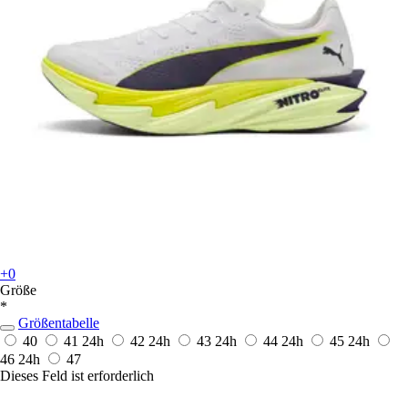
+0
Größe
*
Größentabelle
40
41
24h
42
24h
43
24h
44
24h
45
24h
46
24h
47
Dieses Feld ist erforderlich