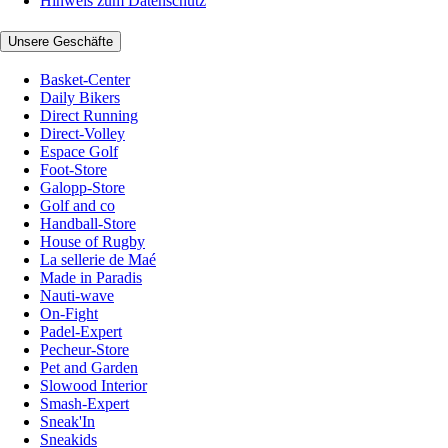
Hinweis zum Datenschutz
Unsere Geschäfte
Basket-Center
Daily Bikers
Direct Running
Direct-Volley
Espace Golf
Foot-Store
Galopp-Store
Golf and co
Handball-Store
House of Rugby
La sellerie de Maé
Made in Paradis
Nauti-wave
On-Fight
Padel-Expert
Pecheur-Store
Pet and Garden
Slowood Interior
Smash-Expert
Sneak'In
Sneakids