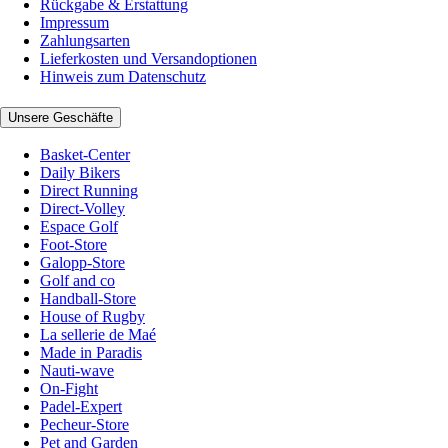
Rückgabe & Erstattung
Impressum
Zahlungsarten
Lieferkosten und Versandoptionen
Hinweis zum Datenschutz
Unsere Geschäfte
Basket-Center
Daily Bikers
Direct Running
Direct-Volley
Espace Golf
Foot-Store
Galopp-Store
Golf and co
Handball-Store
House of Rugby
La sellerie de Maé
Made in Paradis
Nauti-wave
On-Fight
Padel-Expert
Pecheur-Store
Pet and Garden