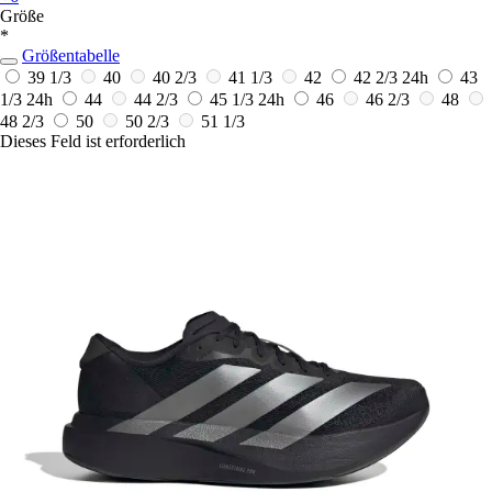
Größe
*
Größentabelle
39 1/3
40
40 2/3
41 1/3
42
42 2/3
24h
43
1/3
24h
44
44 2/3
45 1/3
24h
46
46 2/3
48
48 2/3
50
50 2/3
51 1/3
Dieses Feld ist erforderlich