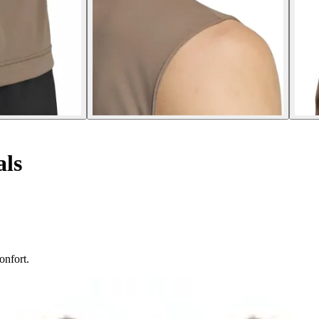
als
onfort.