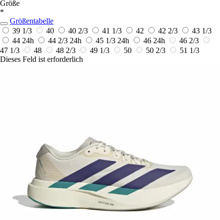
Größe
*
Größentabelle
39 1/3
40
40 2/3
41 1/3
42
42 2/3
43 1/3
44
24h
44 2/3
24h
45 1/3
24h
46
24h
46 2/3
47 1/3
48
48 2/3
49 1/3
50
50 2/3
51 1/3
Dieses Feld ist erforderlich