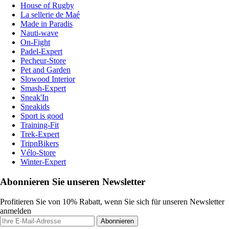
House of Rugby
La sellerie de Maé
Made in Paradis
Nauti-wave
On-Fight
Padel-Expert
Pecheur-Store
Pet and Garden
Slowood Interior
Smash-Expert
Sneak'In
Sneakids
Sport is good
Training-Fit
Trek-Expert
TripnBikers
Vélo-Store
Winter-Expert
Abonnieren Sie unseren Newsletter
Profitieren Sie von 10% Rabatt, wenn Sie sich für unseren Newsletter
anmelden
Abonnieren