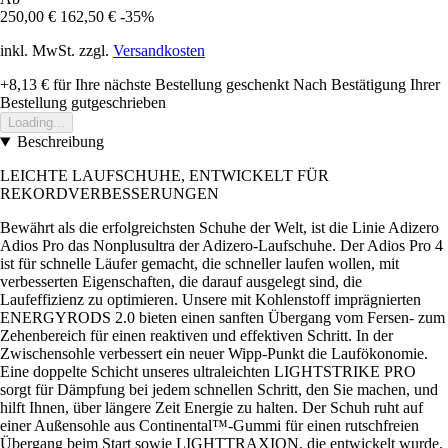
250,00 €
162,50 €
-35%
inkl. MwSt. zzgl.
Versandkosten
+8,13 €
für Ihre nächste Bestellung geschenkt
Nach Bestätigung Ihrer
Bestellung gutgeschrieben
Loading...
Beschreibung
LEICHTE LAUFSCHUHE, ENTWICKELT FÜR
REKORDVERBESSERUNGEN
Bewährt als die erfolgreichsten Schuhe der Welt, ist die Linie Adizero
Adios Pro das Nonplusultra der Adizero-Laufschuhe. Der Adios Pro 4
ist für schnelle Läufer gemacht, die schneller laufen wollen, mit
verbesserten Eigenschaften, die darauf ausgelegt sind, die
Laufeffizienz zu optimieren. Unsere mit Kohlenstoff imprägnierten
ENERGYRODS 2.0 bieten einen sanften Übergang vom Fersen- zum
Zehenbereich für einen reaktiven und effektiven Schritt. In der
Zwischensohle verbessert ein neuer Wipp-Punkt die Laufökonomie.
Eine doppelte Schicht unseres ultraleichten LIGHTSTRIKE PRO
sorgt für Dämpfung bei jedem schnellen Schritt, den Sie machen, und
hilft Ihnen, über längere Zeit Energie zu halten. Der Schuh ruht auf
einer Außensohle aus Continental™-Gummi für einen rutschfreien
Übergang beim Start sowie LIGHTTRAXION, die entwickelt wurde,