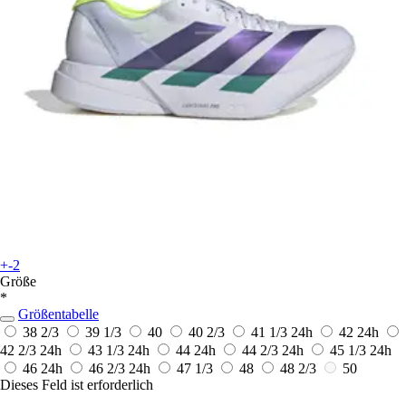
+-2
Größe
*
Größentabelle
38 2/3
39 1/3
40
40 2/3
41 1/3
24h
42
24h
42 2/3
24h
43 1/3
24h
44
24h
44 2/3
24h
45 1/3
24h
46
24h
46 2/3
24h
47 1/3
48
48 2/3
50
Dieses Feld ist erforderlich