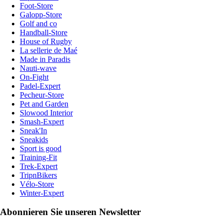
Foot-Store
Galopp-Store
Golf and co
Handball-Store
House of Rugby
La sellerie de Maé
Made in Paradis
Nauti-wave
On-Fight
Padel-Expert
Pecheur-Store
Pet and Garden
Slowood Interior
Smash-Expert
Sneak'In
Sneakids
Sport is good
Training-Fit
Trek-Expert
TripnBikers
Vélo-Store
Winter-Expert
Abonnieren Sie unseren Newsletter