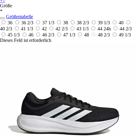
+7
Größe
*
Größentabelle
36
36 2/3
37 1/3
38
38 2/3
39 1/3
40
40 2/3
41 1/3
42
42 2/3
43 1/3
44
24h
44 2/3
45 1/3
46
46 2/3
47 1/3
48
48 2/3
49 1/3
Dieses Feld ist erforderlich