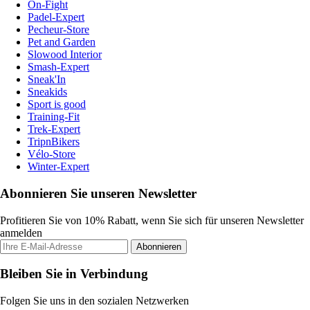
On-Fight
Padel-Expert
Pecheur-Store
Pet and Garden
Slowood Interior
Smash-Expert
Sneak'In
Sneakids
Sport is good
Training-Fit
Trek-Expert
TripnBikers
Vélo-Store
Winter-Expert
Abonnieren Sie unseren Newsletter
Profitieren Sie von 10% Rabatt, wenn Sie sich für unseren Newsletter
anmelden
Abonnieren
Bleiben Sie in Verbindung
Folgen Sie uns in den sozialen Netzwerken