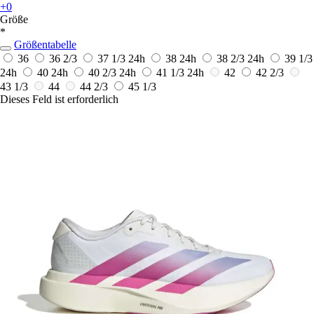
+0
Größe
*
Größentabelle
36
36 2/3
37 1/3
24h
38
24h
38 2/3
24h
39 1/3
24h
40
24h
40 2/3
24h
41 1/3
24h
42
42 2/3
43 1/3
44
44 2/3
45 1/3
Dieses Feld ist erforderlich