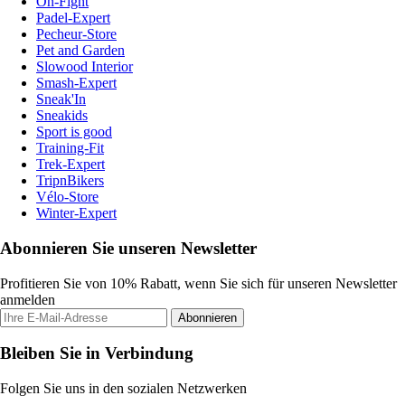
On-Fight
Padel-Expert
Pecheur-Store
Pet and Garden
Slowood Interior
Smash-Expert
Sneak'In
Sneakids
Sport is good
Training-Fit
Trek-Expert
TripnBikers
Vélo-Store
Winter-Expert
Abonnieren Sie unseren Newsletter
Profitieren Sie von 10% Rabatt, wenn Sie sich für unseren Newsletter
anmelden
Abonnieren
Bleiben Sie in Verbindung
Folgen Sie uns in den sozialen Netzwerken