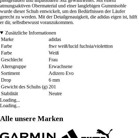
passgenauen und anpassbaren Sitz gewährleistet. Mit einem
atmungsaktiven Obermaterial und einer langlebigen Gummisohle
wurde dieser Schuh entwickelt, um den Bedürfnissen der Läufer
gerecht zu werden. Mit der Detailgenauigkeit, die adidas eigen ist, hilft
er dir, selbstbewusst voranzukommen.
Zusätzliche Informationen
Marke
adidas
Farbe
ftwr weiß/lucid fuchsia/violettton
Farbe
Weiß
Geschlecht
Frau
Altersgruppe
Erwachsene
Sortiment
Adizero Evo
Drop
6 mm
Gewicht des Schuhs (g)
201
Stabilität
Neutre
Loading...
Loading...
Alle unsere Marken