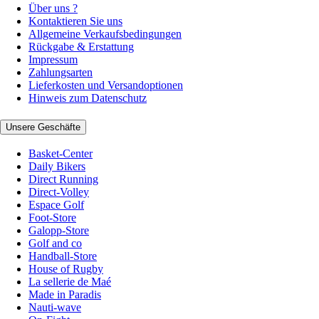
Über uns ?
Kontaktieren Sie uns
Allgemeine Verkaufsbedingungen
Rückgabe & Erstattung
Impressum
Zahlungsarten
Lieferkosten und Versandoptionen
Hinweis zum Datenschutz
Unsere Geschäfte
Basket-Center
Daily Bikers
Direct Running
Direct-Volley
Espace Golf
Foot-Store
Galopp-Store
Golf and co
Handball-Store
House of Rugby
La sellerie de Maé
Made in Paradis
Nauti-wave