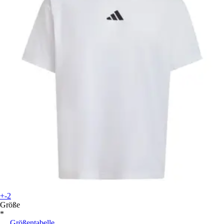
+-2
Größe
*
Größentabelle