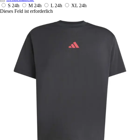
S
24h
M
24h
L
24h
XL
24h
Dieses Feld ist erforderlich