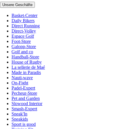
Unsere Geschäfte
Basket-Center
Daily Bikers
Direct Running
Direct-Volley
Espace Golf
Foot-Store
Galopp-Store
Golf and co
Handball-Store
House of Rugby
La sellerie de Maé
Made in Paradis
Nauti-wave
On-Fight
Padel-Expert
Pecheur-Store
Pet and Garden
Slowood Interior
Smash-Expert
Sneak'In
Sneakids
Sport is good