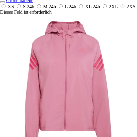
Größentabelle
XS
S
24h
M
24h
L
24h
XL
24h
2XL
2XS
Dieses Feld ist erforderlich