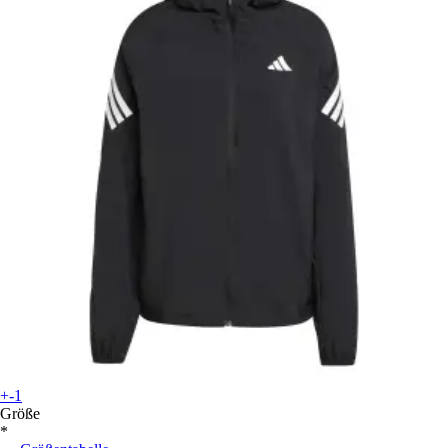
+-1
Größe
*