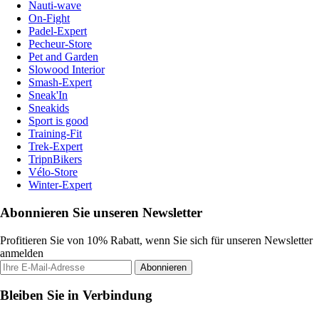
Nauti-wave
On-Fight
Padel-Expert
Pecheur-Store
Pet and Garden
Slowood Interior
Smash-Expert
Sneak'In
Sneakids
Sport is good
Training-Fit
Trek-Expert
TripnBikers
Vélo-Store
Winter-Expert
Abonnieren Sie unseren Newsletter
Profitieren Sie von 10% Rabatt, wenn Sie sich für unseren Newsletter
anmelden
Abonnieren
Bleiben Sie in Verbindung