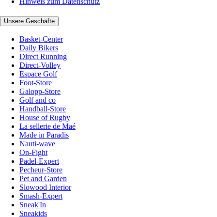
Hinweis zum Datenschutz
Unsere Geschäfte
Basket-Center
Daily Bikers
Direct Running
Direct-Volley
Espace Golf
Foot-Store
Galopp-Store
Golf and co
Handball-Store
House of Rugby
La sellerie de Maé
Made in Paradis
Nauti-wave
On-Fight
Padel-Expert
Pecheur-Store
Pet and Garden
Slowood Interior
Smash-Expert
Sneak'In
Sneakids