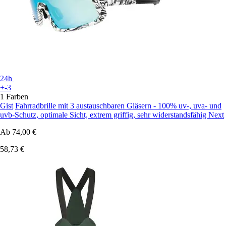
24h
+-3
1 Farben
Gist
Fahrradbrille mit 3 austauschbaren Gläsern - 100% uv-, uva- und
uvb-Schutz, optimale Sicht, extrem griffig, sehr widerstandsfähig Next
Ab
74,00 €
58,73 €