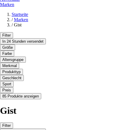
Marken
Startseite
/
Marken
/
Gist
Filter
In 24 Stunden versendet
Größe
Farbe
Altersgruppe
Merkmal
Produkttyp
Geschlecht
Sport
Preis
85 Produkte anzeigen
Gist
Filter