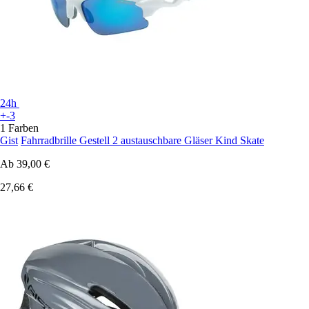
24h
+-3
1 Farben
Gist
Fahrradbrille Gestell 2 austauschbare Gläser Kind Skate
Ab
39,00 €
27,66 €