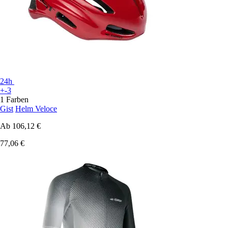
24h
+-3
1 Farben
Gist
Helm Veloce
Ab
106,12 €
77,06 €