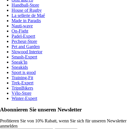
Handball-Store
House of Rugby
La sellerie de Maé
Made in Paradis
Nauti-wave
On-Fight
Padel-Expert
Pecheur-Store
Pet and Garden
Slowood Interior
Smash-Expert
Sneak'In
Sneakids
Sport is good
Training-Fit
Trek-Expert
TripnBikers
Vélo-Store
Winter-Expert
Abonnieren Sie unseren Newsletter
Profitieren Sie von 10% Rabatt, wenn Sie sich für unseren Newsletter
anmelden