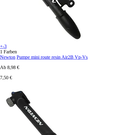
+-3
1 Farben
Newton
Pumpe mini route resin Air2B Vp-Vs
Ab
8,98 €
7,50 €