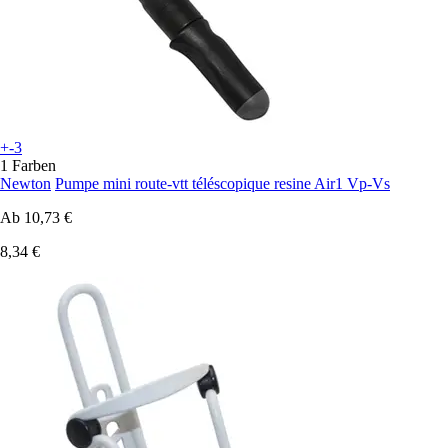
+-3
1 Farben
Newton
Pumpe mini route-vtt téléscopique resine Air1 Vp-Vs
Ab
10,73 €
8,34 €