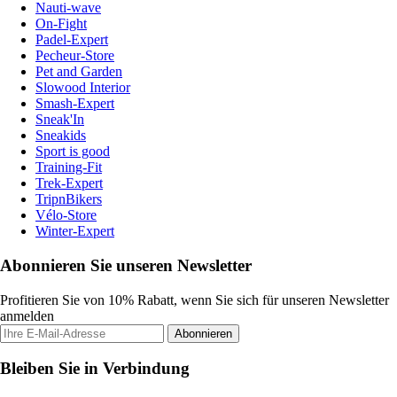
Nauti-wave
On-Fight
Padel-Expert
Pecheur-Store
Pet and Garden
Slowood Interior
Smash-Expert
Sneak'In
Sneakids
Sport is good
Training-Fit
Trek-Expert
TripnBikers
Vélo-Store
Winter-Expert
Abonnieren Sie unseren Newsletter
Profitieren Sie von 10% Rabatt, wenn Sie sich für unseren Newsletter
anmelden
Abonnieren
Bleiben Sie in Verbindung