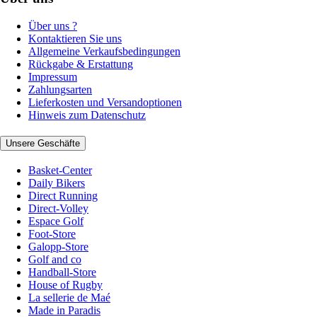
Über uns ?
Kontaktieren Sie uns
Allgemeine Verkaufsbedingungen
Rückgabe & Erstattung
Impressum
Zahlungsarten
Lieferkosten und Versandoptionen
Hinweis zum Datenschutz
Unsere Geschäfte
Basket-Center
Daily Bikers
Direct Running
Direct-Volley
Espace Golf
Foot-Store
Galopp-Store
Golf and co
Handball-Store
House of Rugby
La sellerie de Maé
Made in Paradis