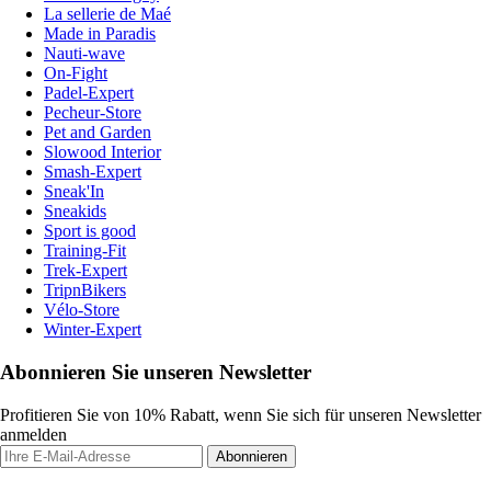
La sellerie de Maé
Made in Paradis
Nauti-wave
On-Fight
Padel-Expert
Pecheur-Store
Pet and Garden
Slowood Interior
Smash-Expert
Sneak'In
Sneakids
Sport is good
Training-Fit
Trek-Expert
TripnBikers
Vélo-Store
Winter-Expert
Abonnieren Sie unseren Newsletter
Profitieren Sie von 10% Rabatt, wenn Sie sich für unseren Newsletter
anmelden
Abonnieren