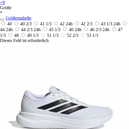
+9
Größe
*
Größentabelle
40
40 2/3
41 1/3
42
24h
42 2/3
43 1/3
24h
44
24h
44 2/3
24h
45 1/3
46
24h
46 2/3
24h
47
1/3
48
49 1/3
51 1/3
52 2/3
53 1/3
Dieses Feld ist erforderlich