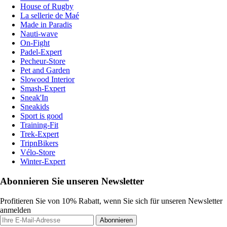
House of Rugby
La sellerie de Maé
Made in Paradis
Nauti-wave
On-Fight
Padel-Expert
Pecheur-Store
Pet and Garden
Slowood Interior
Smash-Expert
Sneak'In
Sneakids
Sport is good
Training-Fit
Trek-Expert
TripnBikers
Vélo-Store
Winter-Expert
Abonnieren Sie unseren Newsletter
Profitieren Sie von 10% Rabatt, wenn Sie sich für unseren Newsletter
anmelden
Abonnieren