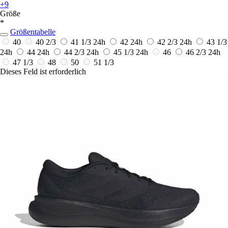
+9
Größe
*
Größentabelle
40
40 2/3
41 1/3
24h
42
24h
42 2/3
24h
43 1/3
24h
44
24h
44 2/3
24h
45 1/3
24h
46
46 2/3
24h
47 1/3
48
50
51 1/3
Dieses Feld ist erforderlich