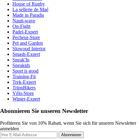
House of Rugby
La sellerie de Maé
Made in Paradis
Nauti-wave
On-Fight
Padel-Expert
Pecheur-Store
Pet and Garden
Slowood Interior
Smash-Expert
Sneak'In
Sneakids
Sport is good
Training-Fit
Trek-Expert
TripnBikers
Vélo-Store
Winter-Expert
Abonnieren Sie unseren Newsletter
Profitieren Sie von 10% Rabatt, wenn Sie sich für unseren Newsletter
anmelden
Abonnieren