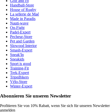
Golf and co
Handball-Store
House of Rugby
La sellerie de Maé
Made in Paradis
Nauti-wave
On-Fight
Padel-Expert
Pecheur-Store
Pet and Garden
Slowood Interior
Smash-Expert
Sneak'In
Sneakids
Sport is good
Training-Fit
Trek-Expert
TripnBikers
Vélo-Store
Winter-Expert
Abonnieren Sie unseren Newsletter
Profitieren Sie von 10% Rabatt, wenn Sie sich für unseren Newsletter
anmelden