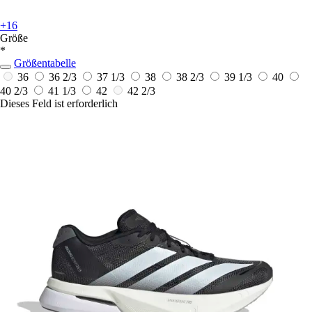
+16
Größe
*
Größentabelle
36
36 2/3
37 1/3
38
38 2/3
39 1/3
40
40 2/3
41 1/3
42
42 2/3
Dieses Feld ist erforderlich